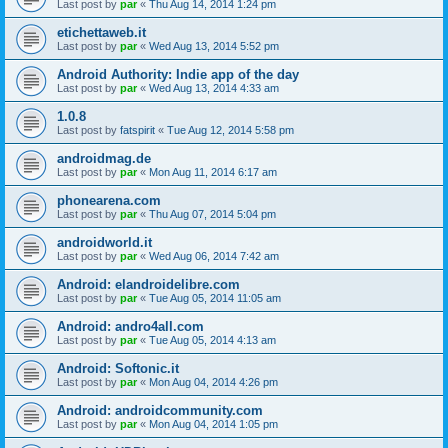
Last post by
par
«
Thu Aug 14, 2014 1:24 pm
etichettaweb.it
Last post by
par
«
Wed Aug 13, 2014 5:52 pm
Android Authority: Indie app of the day
Last post by
par
«
Wed Aug 13, 2014 4:33 am
1.0.8
Last post by
fatspirit
«
Tue Aug 12, 2014 5:58 pm
androidmag.de
Last post by
par
«
Mon Aug 11, 2014 6:17 am
phonearena.com
Last post by
par
«
Thu Aug 07, 2014 5:04 pm
androidworld.it
Last post by
par
«
Wed Aug 06, 2014 7:42 am
Android: elandroidelibre.com
Last post by
par
«
Tue Aug 05, 2014 11:05 am
Android: andro4all.com
Last post by
par
«
Tue Aug 05, 2014 4:13 am
Android: Softonic.it
Last post by
par
«
Mon Aug 04, 2014 4:26 pm
Android: androidcommunity.com
Last post by
par
«
Mon Aug 04, 2014 1:05 pm