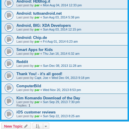
Android: HDBlog.it
Last post by
par
«
Mon Aug 04, 2014 12:33 pm
Android: tuttoandroid.net
Last post by
par
«
Sun Aug 03, 2014 5:38 pm
Android, BIG: XDA Developers
Last post by
par
«
Sun Aug 03, 2014 12:15 pm
Android: Chip.de
Last post by
par
«
Fri Aug 01, 2014 6:23 am
Smart Apps for Kids
Last post by
par
«
Thu Jan 16, 2014 6:32 am
Reddit
Last post by
par
«
Sun Dec 08, 2013 11:28 am
Thank You! - it's all good!
Last post by
Capt. Joe
«
Wed Dec 04, 2013 9:18 pm
ComputerBild
Last post by
par
«
Wed Nov 20, 2013 8:53 pm
Kim Komando Download of the Day
Last post by
par
«
Sun Sep 29, 2013 7:30 pm
Replies:
1
iOS customer reviews
Last post by
par
«
Sun Sep 22, 2013 8:25 am
New Topic