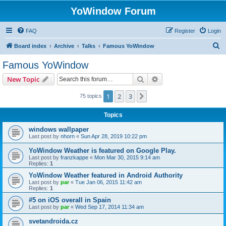
YoWindow Forum
FAQ
Register
Login
S
Board index
Archive
Talks
Famous YoWindow
e
Famous YoWindow
a
Search
Advanced search
New Topic
r
c
1
2
3
Next
75 topics
h
Topics
windows wallpaper
Last post by
nhorn
«
Sun Apr 28, 2019 10:22 pm
YoWindow Weather is featured on Google Play.
Last post by
franzkappe
«
Mon Mar 30, 2015 9:14 am
Replies:
1
YoWindow Weather featured in Android Authority
Last post by
par
«
Tue Jan 06, 2015 11:42 am
Replies:
1
#5 on iOS overall in Spain
Last post by
par
«
Wed Sep 17, 2014 11:34 am
svetandroida.cz