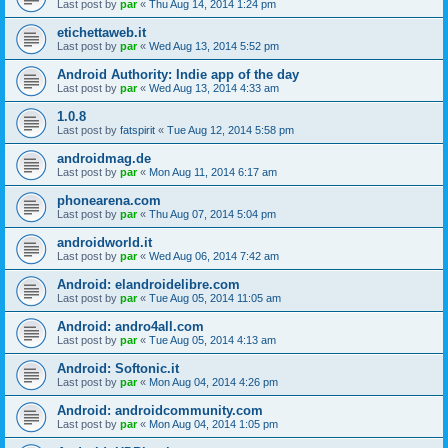
Last post by
par
«
Thu Aug 14, 2014 1:24 pm
etichettaweb.it
Last post by
par
«
Wed Aug 13, 2014 5:52 pm
Android Authority: Indie app of the day
Last post by
par
«
Wed Aug 13, 2014 4:33 am
1.0.8
Last post by
fatspirit
«
Tue Aug 12, 2014 5:58 pm
androidmag.de
Last post by
par
«
Mon Aug 11, 2014 6:17 am
phonearena.com
Last post by
par
«
Thu Aug 07, 2014 5:04 pm
androidworld.it
Last post by
par
«
Wed Aug 06, 2014 7:42 am
Android: elandroidelibre.com
Last post by
par
«
Tue Aug 05, 2014 11:05 am
Android: andro4all.com
Last post by
par
«
Tue Aug 05, 2014 4:13 am
Android: Softonic.it
Last post by
par
«
Mon Aug 04, 2014 4:26 pm
Android: androidcommunity.com
Last post by
par
«
Mon Aug 04, 2014 1:05 pm