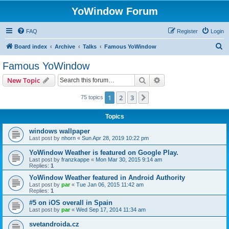
YoWindow Forum
FAQ
Register
Login
S
Board index
Archive
Talks
Famous YoWindow
e
Famous YoWindow
a
Search
Advanced search
New Topic
r
c
1
2
3
Next
75 topics
h
Topics
windows wallpaper
Last post by
nhorn
«
Sun Apr 28, 2019 10:22 pm
YoWindow Weather is featured on Google Play.
Last post by
franzkappe
«
Mon Mar 30, 2015 9:14 am
Replies:
1
YoWindow Weather featured in Android Authority
Last post by
par
«
Tue Jan 06, 2015 11:42 am
Replies:
1
#5 on iOS overall in Spain
Last post by
par
«
Wed Sep 17, 2014 11:34 am
svetandroida.cz