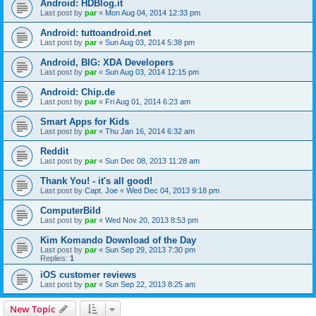
Android: HDBlog.it
Last post by
par
«
Mon Aug 04, 2014 12:33 pm
Android: tuttoandroid.net
Last post by
par
«
Sun Aug 03, 2014 5:38 pm
Android, BIG: XDA Developers
Last post by
par
«
Sun Aug 03, 2014 12:15 pm
Android: Chip.de
Last post by
par
«
Fri Aug 01, 2014 6:23 am
Smart Apps for Kids
Last post by
par
«
Thu Jan 16, 2014 6:32 am
Reddit
Last post by
par
«
Sun Dec 08, 2013 11:28 am
Thank You! - it's all good!
Last post by
Capt. Joe
«
Wed Dec 04, 2013 9:18 pm
ComputerBild
Last post by
par
«
Wed Nov 20, 2013 8:53 pm
Kim Komando Download of the Day
Last post by
par
«
Sun Sep 29, 2013 7:30 pm
Replies:
1
iOS customer reviews
Last post by
par
«
Sun Sep 22, 2013 8:25 am
New Topic