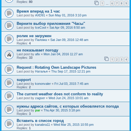
Replies:
80
1
6
7
8
9
…
Время вперед на 1 час
Last post by
AXD91
«
Sun May 01, 2016 3:10 pm
Верните выбор приложения "Часы"
Last post by
IceCool
«
Sat Apr 09, 2016 8:50 am
ролик не загружен
Last post by
Палома
«
Sat Jan 09, 2016 12:48 am
Replies:
4
не показывает погоду
Last post by
afix
«
Mon Jan 04, 2016 11:27 am
Replies:
33
1
2
3
4
Request : Rotating Own Landscape Pictures
Last post by
Наталья
«
Thu Sep 17, 2015 12:21 pm
support
Last post by
kononvaler
«
Fri Jul 03, 2015 7:45 am
Replies:
2
The current weather does not conform to reality
Last post by
zagser
«
Wed Jun 24, 2015 10:01 am
нужны адреса сайтов, с которых обновляется погода
Last post by
par
«
Thu Apr 30, 2015 3:18 pm
Replies:
3
Вставить в список город
Last post by
kanabra11
«
Wed Mar 25, 2015 10:55 pm
Replies:
1