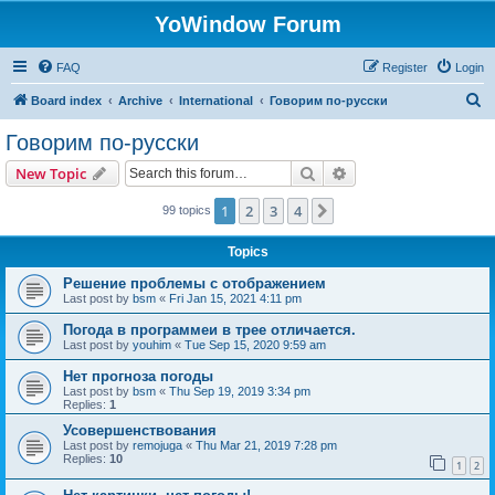
YoWindow Forum
FAQ
Register
Login
S
Board index
Archive
International
Говорим по-русски
e
Говорим по-русски
a
Search
Advanced search
New Topic
r
c
1
2
3
4
Next
99 topics
h
Topics
Решение проблемы с отображением
Last post by
bsm
«
Fri Jan 15, 2021 4:11 pm
Погода в программеи в трее отличается.
Last post by
youhim
«
Tue Sep 15, 2020 9:59 am
Нет прогноза погоды
Last post by
bsm
«
Thu Sep 19, 2019 3:34 pm
Replies:
1
Усовершенствования
Last post by
remojuga
«
Thu Mar 21, 2019 7:28 pm
Replies:
10
1
2