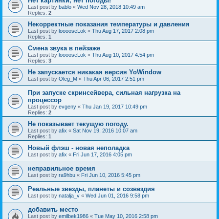
Нет картинки, нет погоды!
Last post by
bablo
«
Wed Nov 28, 2018 10:49 am
Replies:
2
Некорректные показания температуры и давления
Last post by
looooseLok
«
Thu Aug 17, 2017 2:08 pm
Replies:
1
Смена звука в пейзаже
Last post by
looooseLok
«
Thu Aug 10, 2017 4:54 pm
Replies:
3
Не запускается никакая версия YoWindow
Last post by
Oleg_M
«
Thu Apr 06, 2017 2:51 pm
При запуске скринсейвера, сильная нагрузка на
процессор
Last post by
evgeny
«
Thu Jan 19, 2017 10:49 pm
Replies:
2
Не показывает текущую погоду.
Last post by
afix
«
Sat Nov 19, 2016 10:07 am
Replies:
1
Новый флэш - новая неполадка
Last post by
afix
«
Fri Jun 17, 2016 4:05 pm
неправильное время
Last post by
ra9hbu
«
Fri Jun 10, 2016 5:45 pm
Реальные звезды, планеты и созвездия
Last post by
natalja_v
«
Wed Jun 01, 2016 9:58 pm
добавить место
Last post by
emilbek1986
«
Tue May 10, 2016 2:58 pm