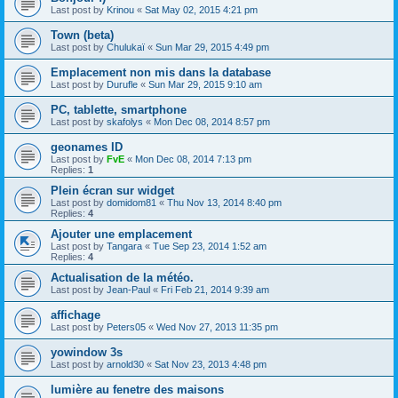
Last post by
Krinou
«
Sat May 02, 2015 4:21 pm
Town (beta)
Last post by
Chulukaï
«
Sun Mar 29, 2015 4:49 pm
Emplacement non mis dans la database
Last post by
Durufle
«
Sun Mar 29, 2015 9:10 am
PC, tablette, smartphone
Last post by
skafolys
«
Mon Dec 08, 2014 8:57 pm
geonames ID
Last post by
FvE
«
Mon Dec 08, 2014 7:13 pm
Replies:
1
Plein écran sur widget
Last post by
domidom81
«
Thu Nov 13, 2014 8:40 pm
Replies:
4
Ajouter une emplacement
Last post by
Tangara
«
Tue Sep 23, 2014 1:52 am
Replies:
4
Actualisation de la météo.
Last post by
Jean-Paul
«
Fri Feb 21, 2014 9:39 am
affichage
Last post by
Peters05
«
Wed Nov 27, 2013 11:35 pm
yowindow 3s
Last post by
arnold30
«
Sat Nov 23, 2013 4:48 pm
lumière au fenetre des maisons