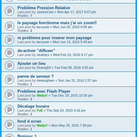
Problème Pression Relative
Last post by
JamesCew
«
Mon Apr 17, 2017 5:07 pm
Replies:
7
le paysage fonctionne mais j'ai un zoom!!
Last post by
lacouste
«
Mon Jun 20, 2016 9:08 am
Replies:
2
re probleme pour inserer mon paysage
Last post by
lacouste
«
Mon Jun 13, 2016 5:48 pm
de-activer "diffuser"
Last post by
skafolys
«
Wed Feb 10, 2016 9:17 pm
Ajouter un lieu
Last post by
Drareg53
«
Tue Feb 09, 2016 4:25 pm
panne de serveur ?
Last post by
meteogheer
«
Sun Jan 31, 2016 2:57 pm
Replies:
1
Problème avec Flash Player
Last post by
Wally©
«
Tue Dec 29, 2015 10:35 pm
Replies:
2
Décalage horaire
Last post by
FvE
«
Thu Sep 24, 2015 4:16 pm
Replies:
1
fond d ecran
Last post by
Wally©
«
Mon May 25, 2015 7:39 pm
Replies:
1
Bonjour :)