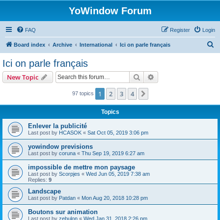
YoWindow Forum
FAQ
Register
Login
S
Board index
Archive
International
Ici on parle français
e
Ici on parle français
a
Search
Advanced search
New Topic
r
c
1
2
3
4
Next
97 topics
h
Topics
Enlever la publicité
Last post by
HCASOK
«
Sat Oct 05, 2019 3:06 pm
yowindow previsions
Last post by
coruna
«
Thu Sep 19, 2019 6:27 am
impossible de mettre mon paysage
Last post by
Scorpjes
«
Wed Jun 05, 2019 7:38 am
Replies:
9
Landscape
Last post by
Patdan
«
Mon Aug 20, 2018 10:28 pm
Boutons sur animation
Last post by
zebulon
«
Wed Jan 31, 2018 2:26 pm