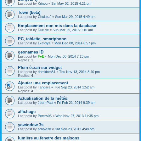
Last post by
Krinou
«
Sat May 02, 2015 4:21 pm
Town (beta)
Last post by
Chulukaï
«
Sun Mar 29, 2015 4:49 pm
Emplacement non mis dans la database
Last post by
Durufle
«
Sun Mar 29, 2015 9:10 am
PC, tablette, smartphone
Last post by
skafolys
«
Mon Dec 08, 2014 8:57 pm
geonames ID
Last post by
FvE
«
Mon Dec 08, 2014 7:13 pm
Replies:
1
Plein écran sur widget
Last post by
domidom81
«
Thu Nov 13, 2014 8:40 pm
Replies:
4
Ajouter une emplacement
Last post by
Tangara
«
Tue Sep 23, 2014 1:52 am
Replies:
4
Actualisation de la météo.
Last post by
Jean-Paul
«
Fri Feb 21, 2014 9:39 am
affichage
Last post by
Peters05
«
Wed Nov 27, 2013 11:35 pm
yowindow 3s
Last post by
arnold30
«
Sat Nov 23, 2013 4:48 pm
lumière au fenetre des maisons