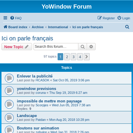
YoWindow Forum
FAQ
Register
Login
S
Board index
Archive
International
Ici on parle français
e
Ici on parle français
a
Search
Advanced search
New Topic
r
c
1
2
3
4
Next
97 topics
h
Topics
Enlever la publicité
Last post by
HCASOK
«
Sat Oct 05, 2019 3:06 pm
yowindow previsions
Last post by
coruna
«
Thu Sep 19, 2019 6:27 am
impossible de mettre mon paysage
Last post by
Scorpjes
«
Wed Jun 05, 2019 7:38 am
Replies:
9
Landscape
Last post by
Patdan
«
Mon Aug 20, 2018 10:28 pm
Boutons sur animation
Last post by
zebulon
«
Wed Jan 31, 2018 2:26 pm