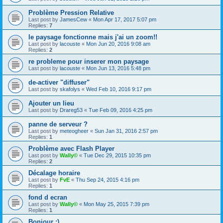
Problème Pression Relative
Last post by
JamesCew
«
Mon Apr 17, 2017 5:07 pm
Replies:
7
le paysage fonctionne mais j'ai un zoom!!
Last post by
lacouste
«
Mon Jun 20, 2016 9:08 am
Replies:
2
re probleme pour inserer mon paysage
Last post by
lacouste
«
Mon Jun 13, 2016 5:48 pm
de-activer "diffuser"
Last post by
skafolys
«
Wed Feb 10, 2016 9:17 pm
Ajouter un lieu
Last post by
Drareg53
«
Tue Feb 09, 2016 4:25 pm
panne de serveur ?
Last post by
meteogheer
«
Sun Jan 31, 2016 2:57 pm
Replies:
1
Problème avec Flash Player
Last post by
Wally©
«
Tue Dec 29, 2015 10:35 pm
Replies:
2
Décalage horaire
Last post by
FvE
«
Thu Sep 24, 2015 4:16 pm
Replies:
1
fond d ecran
Last post by
Wally©
«
Mon May 25, 2015 7:39 pm
Replies:
1
Bonjour :)